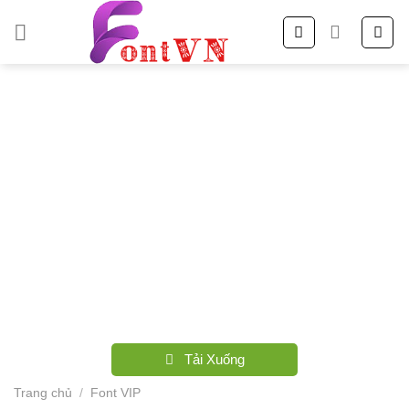
Skip
to
content
Tải Xuống
Trang chủ
/
Font VIP