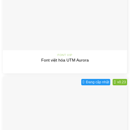
FONT VIP
Font việt hóa UTM Aurora
Đang cập nhật
v0.23