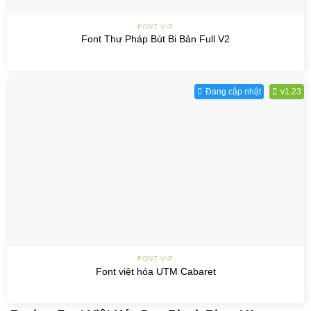
FONT VIP
Font Thư Pháp Bút Bi Bản Full V2
Đang cập nhật
v1.23
FONT VIP
Font việt hóa UTM Cabaret