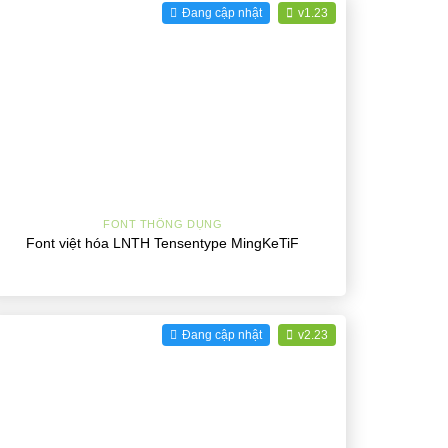
Đang cập nhật
v1.23
+
FONT THÔNG DỤNG
Font việt hóa LNTH Tensentype MingKeTiF
Đang cập nhật
v2.23