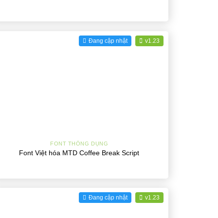
Đang cập nhật
v1.23
+
FONT THÔNG DỤNG
Font Việt hóa MTD Coffee Break Script
Đang cập nhật
v1.23