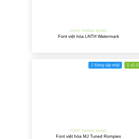
+
FONT THÔNG DỤNG
Font việt hóa LNTH Watermark
Đang cập nhật
v2.2
+
FONT THÔNG DỤNG
Font việt hóa MJ Tuned Rompies