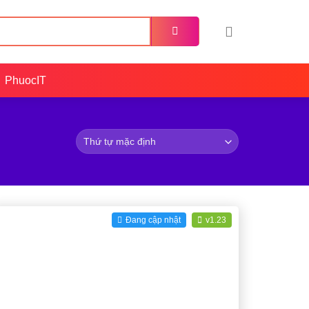
PhuocIT
Đang cập nhật
v1.23