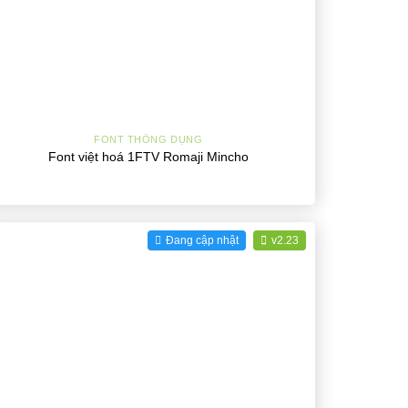
+
FONT THÔNG DỤNG
Font việt hoá 1FTV Romaji Mincho
Đang cập nhật
v2.23
+