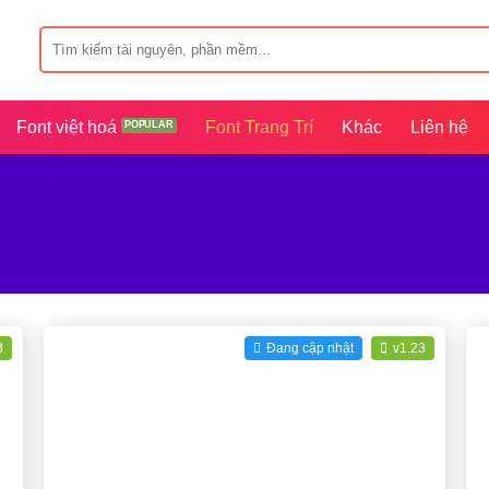
Tìm
kiếm:
Font việt hoá
Font Trang Trí
Khác
Liên hệ
3
Đang cập nhật
v1.23