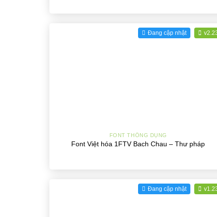
Đang cập nhật
v2.2
+
FONT THÔNG DỤNG
Font Việt hóa 1FTV Bach Chau – Thư pháp
Đang cập nhật
v1.2