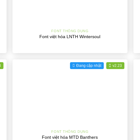
+
FONT THÔNG DỤNG
Font việt hóa LNTH Wintersoul
3
Đang cập nhật
v2.23
+
FONT THÔNG DỤNG
Font việt hóa MTD Banthers