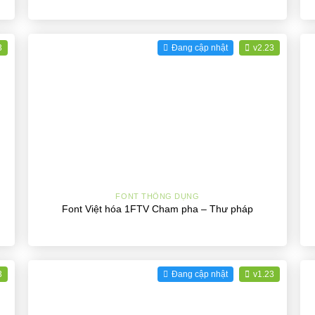
3
Đang cập nhật
v2.23
+
FONT THÔNG DỤNG
Font Việt hóa 1FTV Cham pha – Thư pháp
3
Đang cập nhật
v1.23