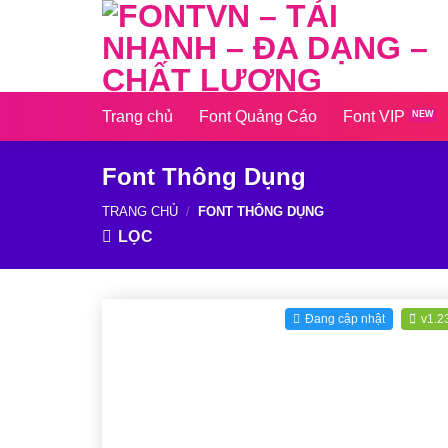
Skip
to
content
Trang chủ
Font Quảng Cáo
Font VIP
Font Thông Dụng
TRANG CHỦ
/
FONT THÔNG DỤNG
LỌC
Đang cập nhật
v1.2