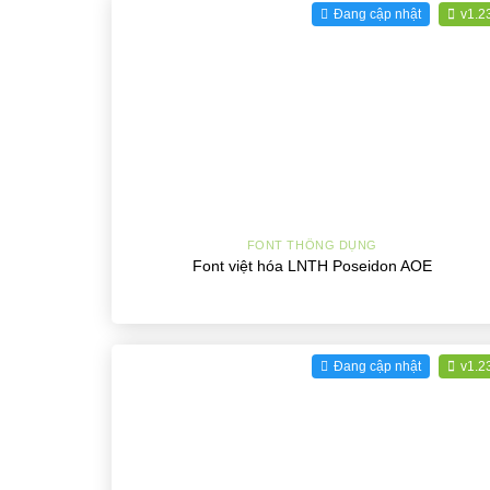
Đang cập nhật
v1.2
+
FONT THÔNG DỤNG
Font việt hóa LNTH Poseidon AOE
Đang cập nhật
v1.2