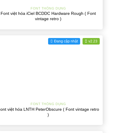
FONT THÔNG DỤNG
Font việt hóa iCiel BCDDC Hardware Rough ( Font
vintage retro )
Đang cập nhật
v2.23
+
FONT THÔNG DỤNG
ont việt hóa LNTH PeterObscure ( Font vintage retro
)