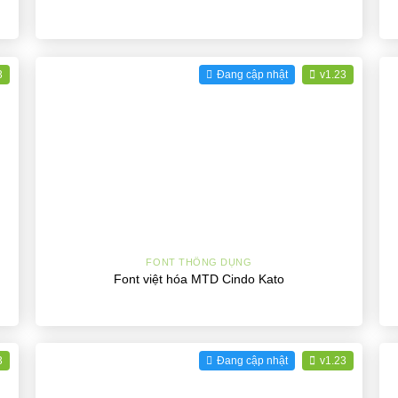
3
Đang cập nhật
v1.23
+
FONT THÔNG DỤNG
Font việt hóa MTD Cindo Kato
3
Đang cập nhật
v1.23