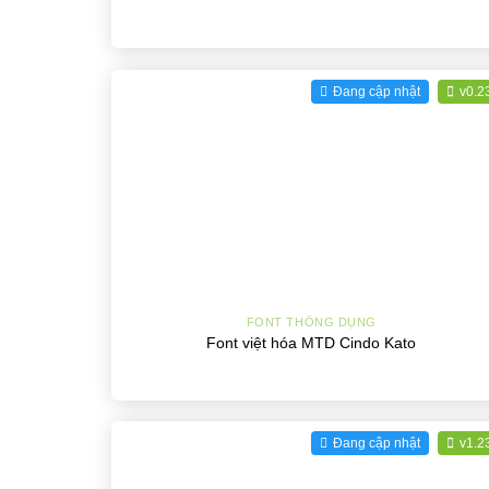
Đang cập nhật
v0.2
+
FONT THÔNG DỤNG
Font việt hóa MTD Cindo Kato
Đang cập nhật
v1.2