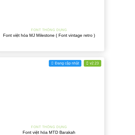
+
FONT THÔNG DỤNG
Font việt hóa MJ Milestone ( Font vintage retro )
Đang cập nhật
v2.23
+
FONT THÔNG DỤNG
Font việt hóa MTD Barakah