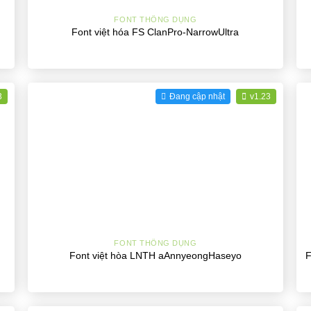
FONT THÔNG DỤNG
Font việt hóa FS ClanPro-NarrowUltra
3
Đang cập nhật
v1.23
+
FONT THÔNG DỤNG
F
Font việt hòa LNTH aAnnyeongHaseyo