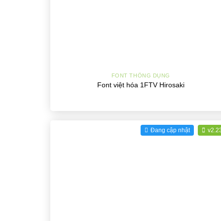
+
FONT THÔNG DỤNG
Font việt hóa 1FTV Hirosaki
Đang cập nhật
v2.2
+