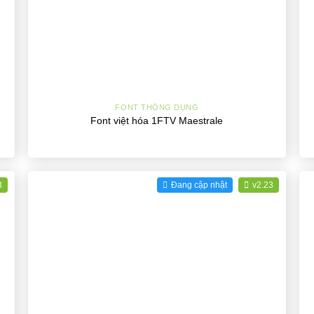
+
FONT THÔNG DỤNG
Font việt hóa 1FTV Maestrale
3
Đang cập nhật
v2.23
+