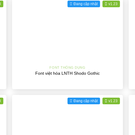
3
Đang cập nhật
v1.23
+
FONT THÔNG DỤNG
Font việt hóa LNTH Shodo Gothic
3
Đang cập nhật
v1.23