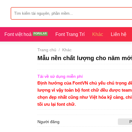
Tìm
kiếm:
Font việt hoá
Font Trang Trí
Khác
Liên hệ
Trang chủ
/
Khác
Mẫu nền chất lượng cho năm mới
Tải về sử dụng miễn phí
Định hướng của FontVN chủ yếu chú trọng đế
lượng vì vậy toàn bộ font chữ đều được team
chọn đẹp nhất cũng như Việt hóa kỹ càng, ch
tối ưu lại font chữ.
Người đăng
P