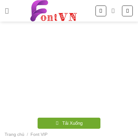
Skip
to
content
Tải Xuống
Trang chủ
/
Font VIP