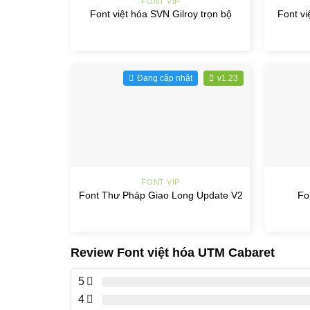
FONT VIP
Font v
Font việt hóa SVN Gilroy trọn bộ
Đang cập nhật
v1.23
+
+
FONT VIP
Font Thư Pháp Giao Long Update V2
Fo
Review Font việt hóa UTM Cabaret
5
4