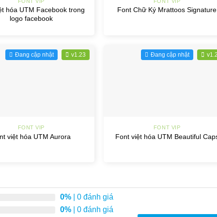
FONT VIP
FONT VIP
iệt hóa UTM Facebook trong
Font Chữ Ký Mrattoos Signature
logo facebook
Đang cập nhật
v1.23
Đang cập nhật
v1.
+
FONT VIP
FONT VIP
nt việt hóa UTM Aurora
Font việt hóa UTM Beautiful Cap
0%
| 0 đánh giá
0%
| 0 đánh giá