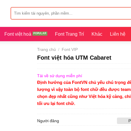
Tìm
kiếm:
Font việt hoá
Font Trang Trí
Khác
Liên hệ
Trang chủ
/
Font VIP
Font việt hóa UTM Cabaret
Tải về sử dụng miễn phí
Định hướng của FontVN chủ yếu chú trọng đế
lượng vì vậy toàn bộ font chữ đều được team
chọn đẹp nhất cũng như Việt hóa kỹ càng, ch
tối ưu lại font chữ.
Người đăng
P