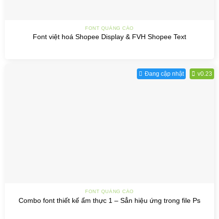
FONT QUẢNG CÁO
Font việt hoá Shopee Display & FVH Shopee Text
Đang cập nhật
v0.23
FONT QUẢNG CÁO
Combo font thiết kế ẩm thực 1 – Sẳn hiệu ứng trong file Ps