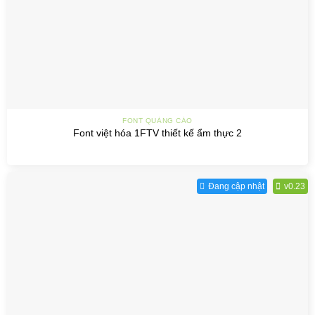
FONT QUẢNG CÁO
Font việt hóa 1FTV thiết kế ẩm thực 2
Đang cập nhật
v0.23