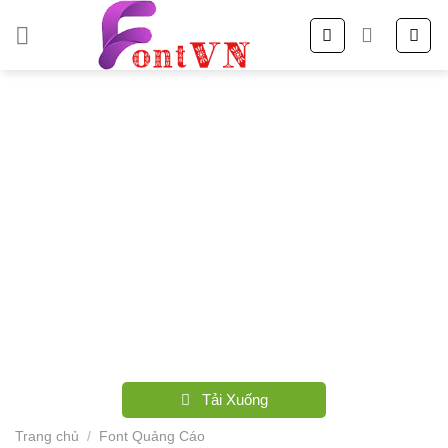
Skip
to
content
Tải Xuống
Trang chủ
/
Font Quảng Cáo