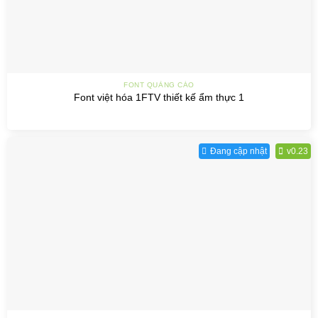
FONT QUẢNG CÁO
Font việt hóa 1FTV thiết kế ẩm thực 1
Đang cập nhật
v0.23