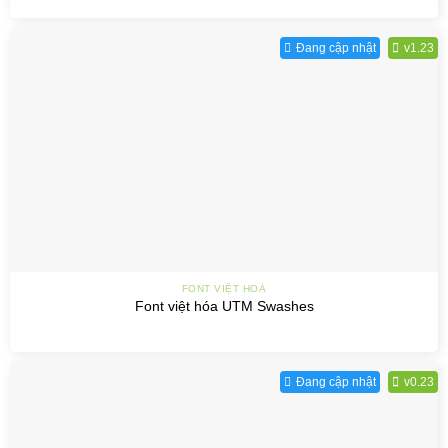
Đang cập nhật
v1.23
FONT VIỆT HOÁ
Font việt hóa UTM Swashes
Đang cập nhật
v0.23