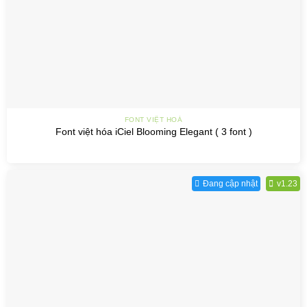
FONT VIỆT HOÁ
Font việt hóa iCiel Blooming Elegant ( 3 font )
Đang cập nhật
v1.23