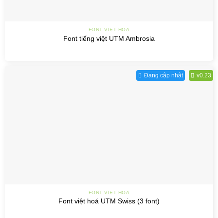
FONT VIỆT HOÁ
Font tiếng việt UTM Ambrosia
Đang cập nhật
v0.23
FONT VIỆT HOÁ
Font việt hoá UTM Swiss (3 font)