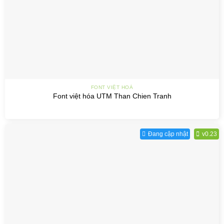
FONT VIỆT HOÁ
Font việt hóa UTM Than Chien Tranh
Đang cập nhật
v0.23