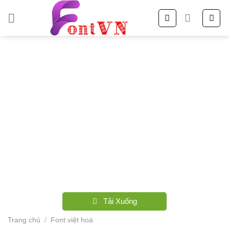
Skip
to
content
Tải Xuống
Trang chủ
/
Font việt hoá