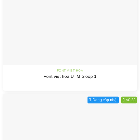
FONT VIỆT HOÁ
Font việt hóa UTM Sloop 1
Đang cập nhật
v0.23