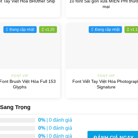
10 font Sài gòn xưa MIỄN PHÍ thư
ết Tay Việt Hóa BR0ther Ship
mại
Đang cập nhật
v1.25
Đang cập nhật
v1.1
+
FONT VIP
FONT VIP
Font Brush Việt Hóa Full 153
Font Viết Tay Việt Hóa Photograp
Glyphs
Signature
f Sang Trọng
0%
| 0 đánh giá
0%
| 0 đánh giá
0%
| 0 đánh giá
ĐÁNH GIÁ NGAY