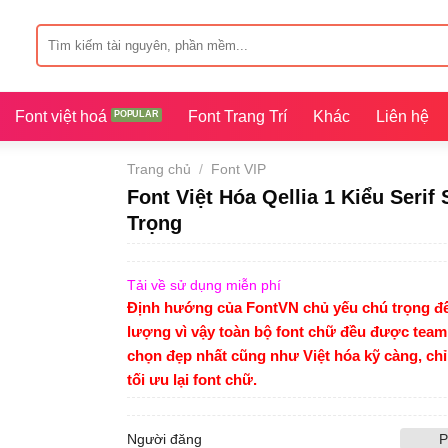
Tìm
kiếm:
Font việt hoá
Font Trang Trí
Khác
Liên hệ
Trang chủ
/
Font VIP
Font Việt Hóa Qellia 1 Kiểu Serif
Trọng
Tải về sử dụng miễn phí
Định hướng của FontVN chủ yếu chú trọng đế
lượng vì vậy toàn bộ font chữ đều được team
chọn đẹp nhất cũng như Việt hóa kỹ càng, ch
tối ưu lại font chữ.
Người đăng
P