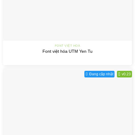
FONT VIỆT HOÁ
Font việt hóa UTM Yen Tu
Đang cập nhật
v0.23