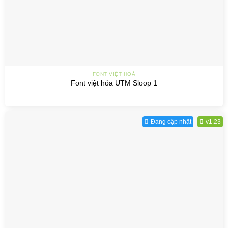
FONT VIỆT HOÁ
Font việt hóa UTM Sloop 1
Đang cập nhật
v1.23