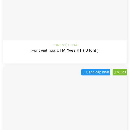
FONT VIỆT HOÁ
Font việt hóa UTM Yves KT ( 3 font )
Đang cập nhật
v1.23