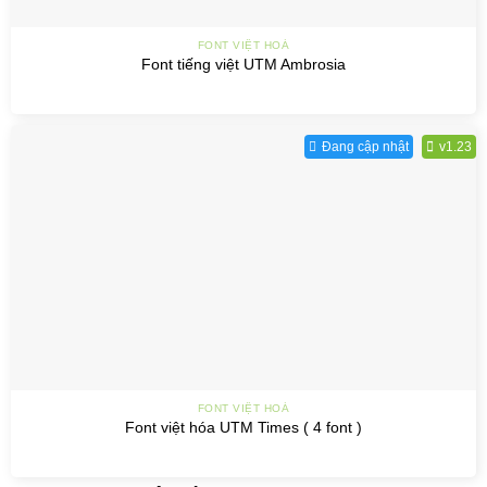
FONT VIỆT HOÁ
Font tiếng việt UTM Ambrosia
Đang cập nhật
v1.23
FONT VIỆT HOÁ
Font việt hóa UTM Times ( 4 font )