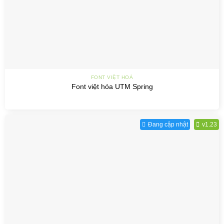
FONT VIỆT HOÁ
Font việt hóa UTM Spring
Đang cập nhật
v1.23