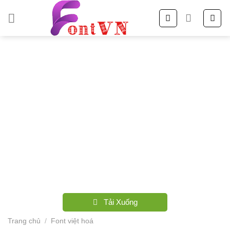
Skip
to
content
Tải Xuống
Trang chủ
/
Font việt hoá