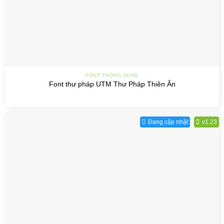
FONT THÔNG DỤNG
Font thư pháp UTM Thư Pháp Thiên Ân
Đang cập nhật
v1.23