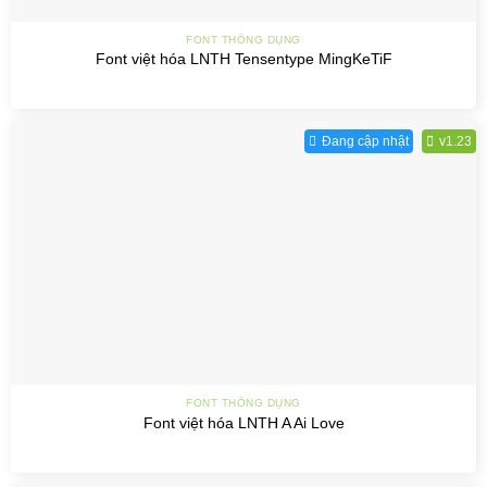
FONT THÔNG DỤNG
Font việt hóa LNTH Tensentype MingKeTiF
Đang cập nhật
v1.23
FONT THÔNG DỤNG
Font việt hóa LNTH A Ai Love