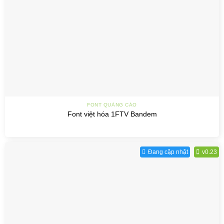
FONT QUẢNG CÁO
Font việt hóa 1FTV Bandem
Đang cập nhật
v0.23