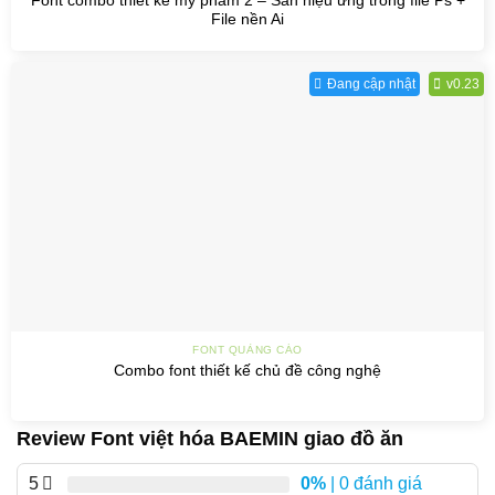
Font combo thiết kế mỹ phẩm 2 – Sẳn hiệu ứng trong file Ps +
File nền Ai
Đang cập nhật
v0.23
FONT QUẢNG CÁO
Combo font thiết kế chủ đề công nghệ
Review Font việt hóa BAEMIN giao đồ ăn
5
0%
| 0 đánh giá