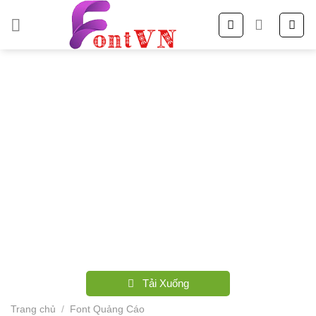
Skip
to
content
Tải Xuống
Trang chủ
/
Font Quảng Cáo