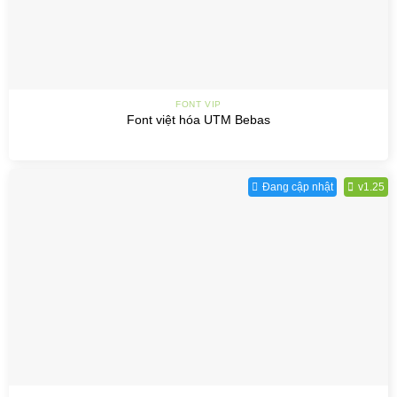
FONT VIP
Font việt hóa UTM Bebas
Đang cập nhật
v1.25