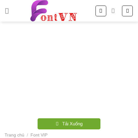
Skip
to
content
Tải Xuống
Trang chủ
/
Font VIP