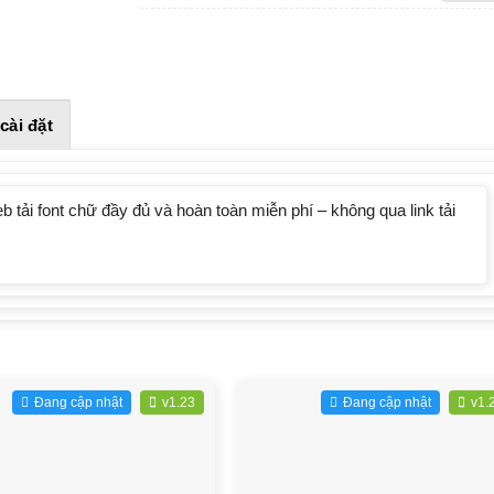
cài đặt
 tải font chữ đầy đủ và hoàn toàn miễn phí – không qua link tải
Đang cập nhật
v1.23
Đang cập nhật
v1.