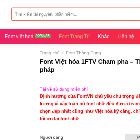
Tìm
kiếm:
Font việt hoá
Font Trang Trí
Khác
Liên hệ
Trang chủ
/
Font Thông Dụng
Font Việt hóa 1FTV Cham pha – 
pháp
Tải về sử dụng miễn phí
Định hướng của FontVN chủ yếu chú trọng đế
lượng vì vậy toàn bộ font chữ đều được team
chọn đẹp nhất cũng như Việt hóa kỹ càng, ch
tối ưu lại font chữ.
Người đăng
P