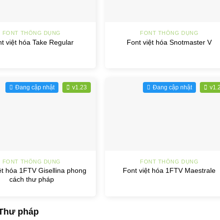
+
FONT THÔNG DỤNG
FONT THÔNG DỤNG
t việt hóa Take Regular
Font việt hóa Snotmaster V
Đang cập nhật
v1.23
Đang cập nhật
v1.
+
FONT THÔNG DỤNG
FONT THÔNG DỤNG
ệt hóa 1FTV Gisellina phong
Font việt hóa 1FTV Maestrale
cách thư pháp
 Thư pháp